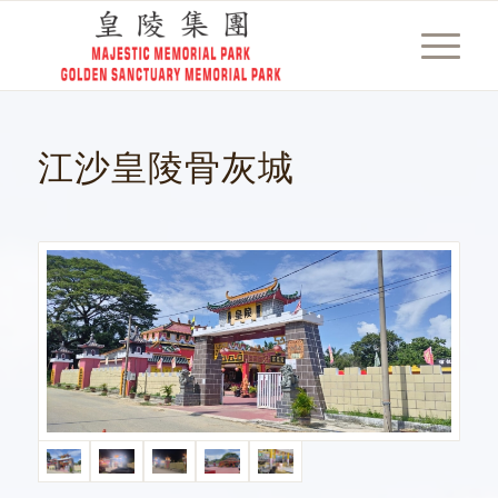
江沙皇陵骨灰城