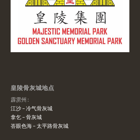
皇陵骨灰城地点
霹雳州 :
江沙 – 冷气骨灰城
拿乞 – 骨灰城
峇眼色海 – 太平路骨灰城