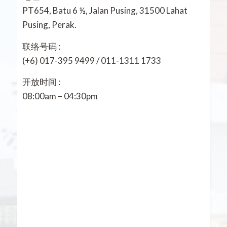
PT654, Batu 6 ½, Jalan Pusing, 31500 Lahat
Pusing, Perak.
联络号码 :
(+6) 017-395 9499 / 011-1311 1733
开放时间 :
08:00am – 04:30pm