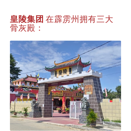
皇陵集团
在霹雳州拥有三大
骨灰殿：