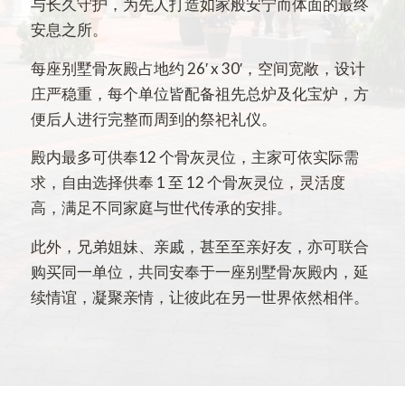
与长久守护，为先人打造如家般安宁而体面的最终
安息之所。
每座别墅骨灰殿占地约 26′ x 30′，空间宽敞，设计
庄严稳重，每个单位皆配备祖先总炉及化宝炉，方
便后人进行完整而周到的祭祀礼仪。
殿内最多可供奉12 个骨灰灵位，主家可依实际需
求，自由选择供奉 1 至 12 个骨灰灵位，灵活度
高，满足不同家庭与世代传承的安排。
此外，兄弟姐妹、亲戚，甚至至亲好友，亦可联合
购买同一单位，共同安奉于一座别墅骨灰殿内，延
续情谊，凝聚亲情，让彼此在另一世界依然相伴。